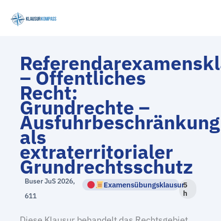
Zum
Inhalt
springen
Referendarexamenskl
– Öffentliches
Recht:
Grundrechte –
Ausfuhrbeschränkung
als
extraterritorialer
Grundrechtsschutz
Buser JuS 2026,
Examensübungsklausur
5
h
611
Diese Klausur behandelt das Rechtsgebiet