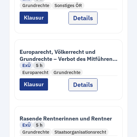
Grundrechte
Sonstiges ÖR
Details
Klausur
Europarecht, Völkerrecht und
Grundrechte – Verbot des Mitführens
ExÜ
5 h
eines Blindenführhundes
Europarecht
Grundrechte
Details
Klausur
Rasende Rentnerinnen und Rentner
ExÜ
5 h
Grundrechte
Staatsorganisationsrecht