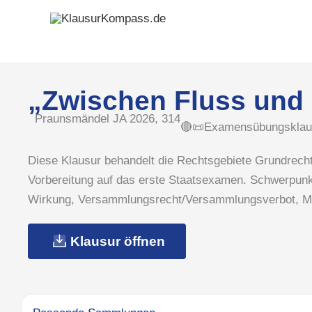
Zum
Inhalt
springen
„Zwischen Fluss und
Praunsmändel JA 2026, 314
🔴📜Examensübungsklau
Diese Klausur behandelt die Rechtsgebiete Grundrech
Vorbereitung auf das erste Staatsexamen. Schwerpunk
Wirkung, Versammlungsrecht/Versammlungsverbot, Mei
Klausur öffnen