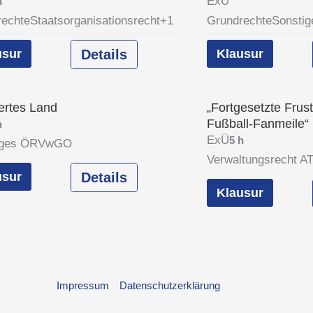
ExÜ
h
rechte
Staatsorganisationsrecht
+1
Grundrechte
Sonsti
usur
Details
Klausur
ertes Land
„Fortgesetzte Frust
Fußball-Fanmeile“
h
ExÜ
5 h
iges ÖR
VwGO
Verwaltungsrecht A
usur
Details
Klausur
Impressum
Datenschutzerklärung