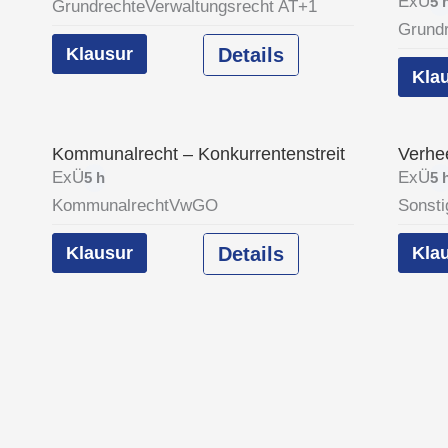
ExÜ
5 
Grundrechte
Verwaltungsrecht AT
+1
Grund
Klausur
Details
Kla
Kommunalrecht – Konkurrentenstreit
Verhe
ExÜ
ExÜ
5 h
5 
Kommunalrecht
VwGO
Sonst
Klausur
Details
Kla