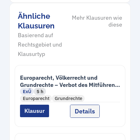
Ähnliche
Mehr Klausuren wie
diese
Klausuren
Basierend auf
Rechtsgebiet und
Klausurtyp
Europarecht, Völkerrecht und
Grundrechte – Verbot des Mitführens
ExÜ
5 h
eines Blindenführhundes
Europarecht
Grundrechte
Details
Klausur