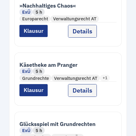
»Nachhaltiges Chaos«
ExÜ
5 h
Europarecht
Verwaltungsrecht AT
Details
Klausur
Käsetheke am Pranger
ExÜ
5 h
Grundrechte
Verwaltungsrecht AT
+1
Details
Klausur
Glücksspiel mit Grundrechten
ExÜ
5 h