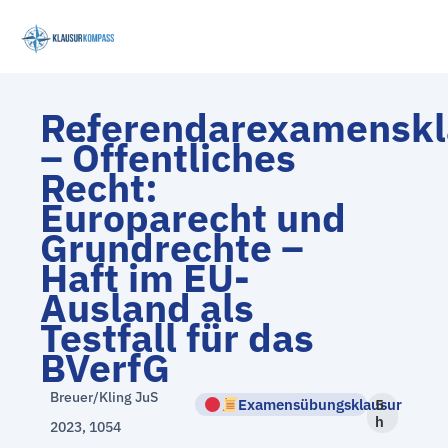
Zum
Inhalt
springen
Referendarexamenskl
– Öffentliches
Recht:
Europarecht und
Grundrechte –
Haft im EU-
Ausland als
Testfall für das
BVerfG
Breuer/Kling JuS
Examensübungsklausur
5
h
2023, 1054