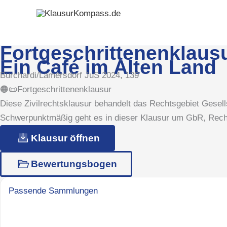
Zum
Inhalt
springen
Fortgeschrittenenklausu
Ein Café im Alten Land
Burchardi/Lamersdorf JuS 2024, 139
🟠📜Fortgeschrittenenklausur
Diese Zivilrechtsklausur behandelt das Rechtsgebiet Gesells
Schwerpunktmäßig geht es in dieser Klausur um GbR, Rechtss
Klausur öffnen
Bewertungsbogen
Passende Sammlungen