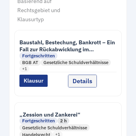
Basierend auf
Rechtsgebiet und
Klausurtyp
Baustahl, Bestechung, Bankrott – Ein
Fall zur Rückabwicklung im
Fortgeschritten
Bereicherungsrecht –
BGB AT
Gesetzliche Schuldverhältnisse
+1
Details
Klausur
„Zession und Zankerei“
Fortgeschritten
2 h
Gesetzliche Schuldverhältnisse
Handelsrecht
+1