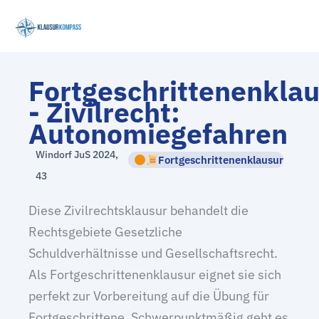
Zum
Inhalt
springen
Fortgeschrittenenkla
- Zivilrecht:
Autonomiegefahren
Windorf JuS 2024,
Fortgeschrittenenklausur
43
Diese Zivilrechtsklausur behandelt die
Rechtsgebiete Gesetzliche
Schuldverhältnisse und Gesellschaftsrecht.
Als Fortgeschrittenenklausur eignet sie sich
perfekt zur Vorbereitung auf die Übung für
Fortgeschrittene. Schwerpunktmäßig geht es