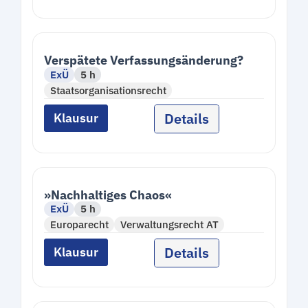
Verspätete Verfassungsänderung?
ExÜ
5 h
Staatsorganisationsrecht
Details
Klausur
»Nachhaltiges Chaos«
ExÜ
5 h
Europarecht
Verwaltungsrecht AT
Details
Klausur