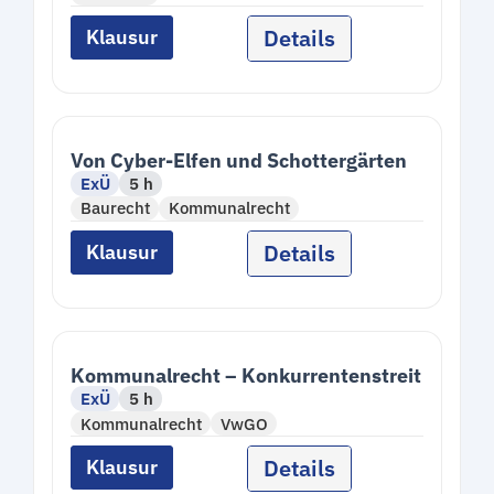
Details
Klausur
Von Cyber-Elfen und Schottergärten
ExÜ
5 h
Baurecht
Kommunalrecht
Details
Klausur
Kommunalrecht – Konkurrentenstreit
ExÜ
5 h
Kommunalrecht
VwGO
Details
Klausur