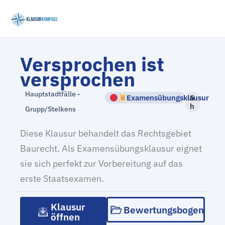
Zum
Inhalt
springen
Versprochen ist
versprochen
Hauptstadtfälle -
Examensübungsklausur
5
h
Grupp/Stelkens
Diese Klausur behandelt das Rechtsgebiet
Baurecht. Als Examensübungsklausur eignet
sie sich perfekt zur Vorbereitung auf das
erste Staatsexamen.
Klausur
Bewertungsbogen
öffnen