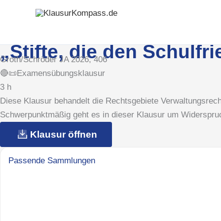
Zum
Inhalt
springen
„Stifte, die den Schulf
Groth/Schröder JA 2026, 406
🔴📜Examensübungsklausur
3 h
Diese Klausur behandelt die Rechtsgebiete Verwaltungsrec
Schwerpunktmäßig geht es in dieser Klausur um Widerspr
Klausur öffnen
Passende Sammlungen