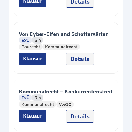
Details
Klausur
Von Cyber-Elfen und Schottergärten
ExÜ
5 h
Baurecht
Kommunalrecht
Details
Klausur
Kommunalrecht – Konkurrentenstreit
ExÜ
5 h
Kommunalrecht
VwGO
Details
Klausur