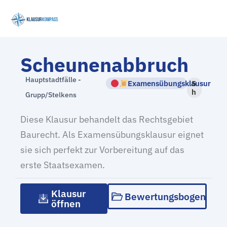
Zum
Inhalt
springen
Scheunenabbruch
Hauptstadtfälle -
Examensübungsklausur
5
h
Grupp/Stelkens
Diese Klausur behandelt das Rechtsgebiet
Baurecht. Als Examensübungsklausur eignet
sie sich perfekt zur Vorbereitung auf das
erste Staatsexamen.
Klausur
Bewertungsbogen
öffnen