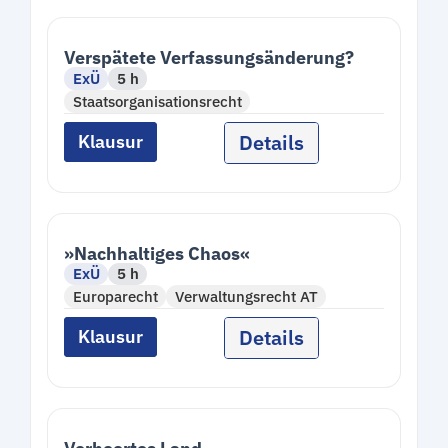
Verspätete Verfassungsänderung?
ExÜ
5 h
Staatsorganisationsrecht
Details
Klausur
»Nachhaltiges Chaos«
ExÜ
5 h
Europarecht
Verwaltungsrecht AT
Details
Klausur