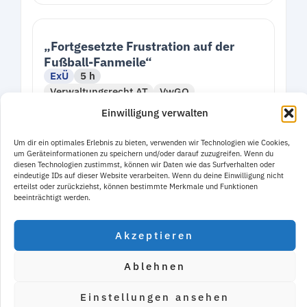
„Fortgesetzte Frustration auf der
Fußball-Fanmeile“
ExÜ
5 h
Verwaltungsrecht AT
VwGO
Einwilligung verwalten
Details
Klausur
Um dir ein optimales Erlebnis zu bieten, verwenden wir Technologien wie Cookies,
um Geräteinformationen zu speichern und/oder darauf zuzugreifen. Wenn du
diesen Technologien zustimmst, können wir Daten wie das Surfverhalten oder
eindeutige IDs auf dieser Website verarbeiten. Wenn du deine Einwilligung nicht
erteilst oder zurückziehst, können bestimmte Merkmale und Funktionen
beeinträchtigt werden.
Impressum
Akzeptieren
Datenschutzerklärung
Ablehnen
Einstellungen ansehen