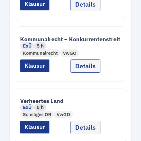
Details
Klausur
Kommunalrecht – Konkurrentenstreit
ExÜ
5 h
Kommunalrecht
VwGO
Details
Klausur
Verheertes Land
ExÜ
5 h
Sonstiges ÖR
VwGO
Details
Klausur