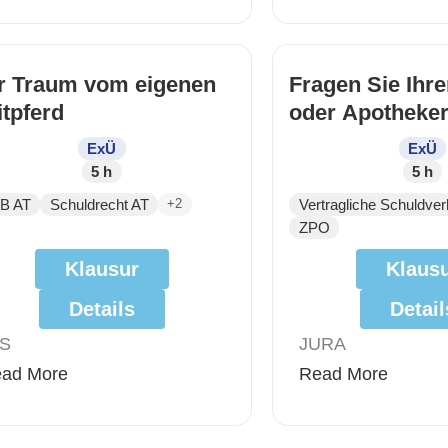
r Traum vom eigenen
Fragen Sie Ihre
itpferd
oder Apotheke
ExÜ
ExÜ
5 h
5 h
B AT
Schuldrecht AT
Vertragliche Schuldver
+2
ZPO
Klausur
Klaus
Details
Detail
S
JURA
ad More
Read More