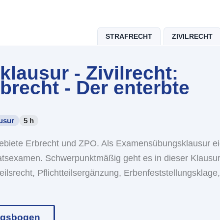
STRAFRECHT
ZIVILRECHT
ausur - Zivilrecht:
brecht - Der enterbte
usur
5 h
sgebiete Erbrecht und ZPO. Als Examensübungsklausur ei
taatsexamen. Schwerpunktmäßig geht es in dieser Klausu
teilsrecht, Pflichtteilsergänzung, Erbenfeststellungsklage,
ngsbogen