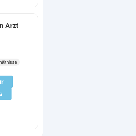
n Arzt
r
hältnisse
ur
s