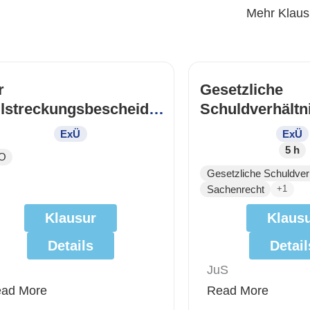
Mehr Klaus
r
Gesetzliche
llstreckungsbescheid
Schuldverhältn
 Vorabend von
Immobiliarsach
ExÜ
ExÜ
ihnachten“
und
5 h
O
Zwangsvollstr
Gesetzliche Schuldver
Sachenrecht
+1
Klausur
Klaus
Details
Detail
JuS
ad More
Read More