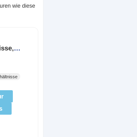
uren wie diese
isse,
enrecht
eckungsrecht
hältnisse
ur
s