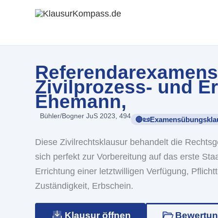
Zum
Inhalt
springen
Referendarexamenskl
Zivilprozess- und Er
Ehemann,
Bühler/Bogner JuS 2023, 494
🔴📜Examensübungskla
Diese Zivilrechtsklausur behandelt die Recht
sich perfekt zur Vorbereitung auf das erste S
Errichtung einer letztwilligen Verfügung, Pflicht
Zuständigkeit, Erbschein.
Klausur öffnen
Bewertu