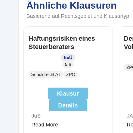
Ähnliche Klausuren
Basierend auf Rechtsgebiet und Klausurtyp
Haftungsrisiken eines
De
Steuerberaters
Vo
am
ExÜ
We
5 h
ZP
Schuldrecht AT
ZPO
Klausur
Details
JuS
JA
Read More
Re