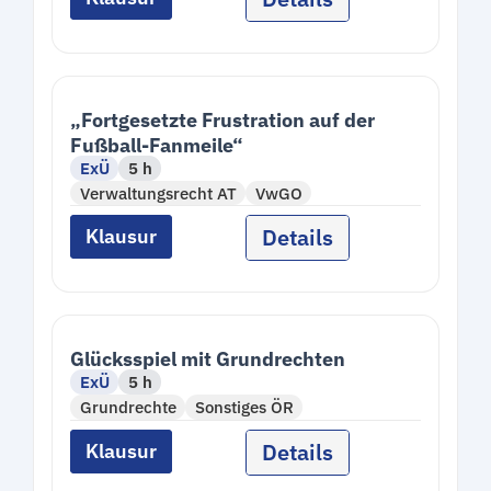
„Fortgesetzte Frustration auf der
Fußball-Fanmeile“
ExÜ
5 h
Verwaltungsrecht AT
VwGO
Details
Klausur
Glücksspiel mit Grundrechten
ExÜ
5 h
Grundrechte
Sonstiges ÖR
Details
Klausur