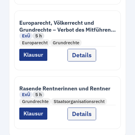
Europarecht, Völkerrecht und
Grundrechte – Verbot des Mitführens
ExÜ
5 h
eines Blindenführhundes
Europarecht
Grundrechte
Details
Klausur
Rasende Rentnerinnen und Rentner
ExÜ
5 h
Grundrechte
Staatsorganisationsrecht
Details
Klausur