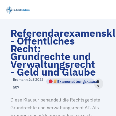
Zum
Inhalt
springen
Referendarexamenskl
- Öffentliches
Recht:
Grundrechte und
Verwaltungsrecht
- Geld und Glaube
Erdmann JuS 2023,
Examensübungsklausur
5
h
507
Diese Klausur behandelt die Rechtsgebiete
Grundrechte und Verwaltungsrecht AT. Als
Examensübungsklausur eignet sie sich