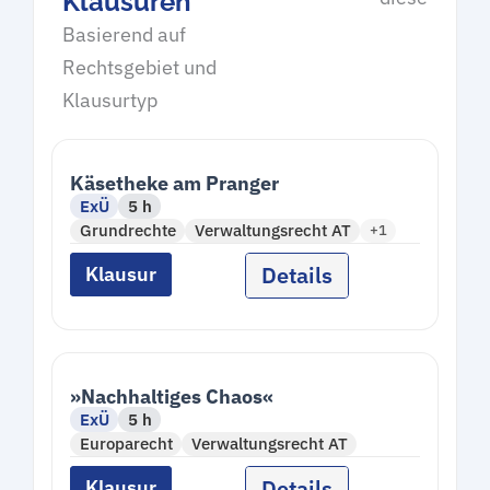
Klausuren
Basierend auf
Rechtsgebiet und
Klausurtyp
Käsetheke am Pranger
ExÜ
5 h
Grundrechte
Verwaltungsrecht AT
+1
Details
Klausur
»Nachhaltiges Chaos«
ExÜ
5 h
Europarecht
Verwaltungsrecht AT
Details
Klausur