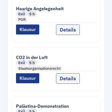
Haarige Angelegenheit
ExÜ
5 h
POR
Details
Klausur
CO2 in der Luft
ExÜ
5 h
Staatsorganisationsrecht
Details
Klausur
Palästina-Demonstration
ExÜ
5 h