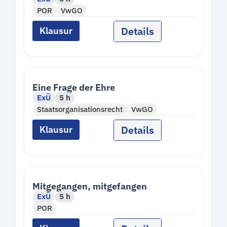
POR
VwGO
Details
Klausur
Eine Frage der Ehre
ExÜ
5 h
Staatsorganisationsrecht
VwGO
Details
Klausur
Mitgegangen, mitgefangen
ExÜ
5 h
POR