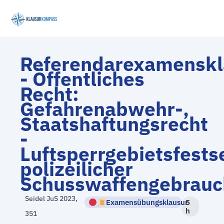
Zum
Inhalt
springen
Referendarexamenskl
- Öffentliches
Recht:
Gefahrenabwehr-,
Staatshaftungsrecht
-
Luftsperrgebietsfests
polizeilicher
Schusswaffengebrauc
Seidel JuS 2023,
Examensübungsklausur
5
h
351