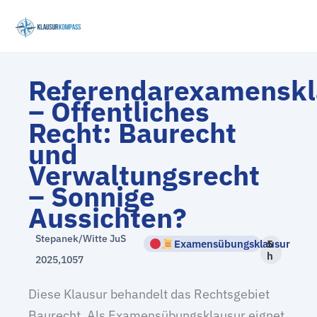
Zum
Inhalt
springen
Referendarexamenskl
– Öffentliches
Recht: Baurecht
und
Verwaltungsrecht
– Sonnige
Aussichten?
Stepanek/Witte JuS
Examensübungsklausur
5
h
2025,1057
Diese Klausur behandelt das Rechtsgebiet
Baurecht. Als Examensübungsklausur eignet