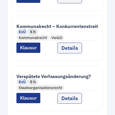
Kommunalrecht – Konkurrentenstreit
ExÜ
5 h
Kommunalrecht
VwGO
Details
Klausur
Verspätete Verfassungsänderung?
ExÜ
5 h
Staatsorganisationsrecht
Details
Klausur