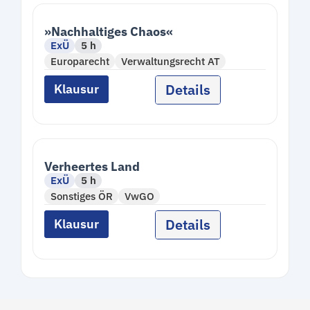
»Nachhaltiges Chaos«
ExÜ
5 h
Europarecht
Verwaltungsrecht AT
Details
Klausur
Verheertes Land
ExÜ
5 h
Sonstiges ÖR
VwGO
Details
Klausur