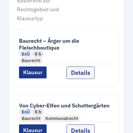
Basierend auf
Rechtsgebiet und
Klausurtyp
Baurecht – Ärger um die
Fleischboutique
ExÜ
5 h
Baurecht
Details
Klausur
Von Cyber-Elfen und Schottergärten
ExÜ
5 h
Baurecht
Kommunalrecht
Details
Klausur