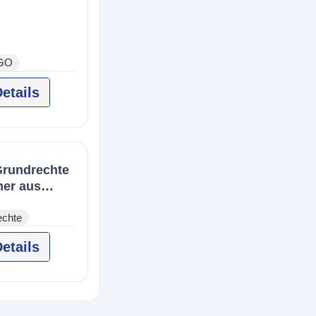
GO
etails
Grundrechte
mer aus
echte
etails