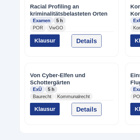
Racial Profiling an
Kom
kriminalitätsbelasteten Orten
Kon
Examen
5 h
Ex
POR
VwGO
Ko
Klausur
Details
K
Von Cyber-Elfen und
Ein
Schottergärten
Flu
ExÜ
5 h
Ex
Baurecht
Kommunalrecht
PO
Klausur
Details
K