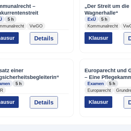
munalrecht –
„Der Streit um die
kurrentenstreit
Wagnerhalle“
Ü
5 h
ExÜ
5 h
mmunalrecht
VwGO
Kommunalrecht
Vw
lausur
Details
Klausur
D
satz einer
Europarecht und 
gsicherheitsbegleiterin“
– Eine Pflegekam
Europa
amen
5 h
Examen
5 h
R
Europarecht
Grundr
lausur
Details
Klausur
D