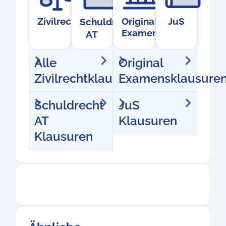
Zivilrecht
Original
JuS
Schuldrecht
Examensklausur
AT
Alle
Original
Zivilrechtklausuren
Examensklausure
Schuldrecht
JuS
AT
Klausuren
Klausuren