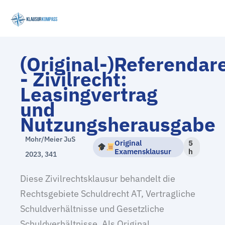
Zum
Inhalt
springen
(Original-)Referenda
- Zivilrecht:
Leasingvertrag
und
Nutzungsherausgabe
Mohr/Meier JuS
Original
5
Examensklausur
h
2023, 341
Diese Zivilrechtsklausur behandelt die
Rechtsgebiete Schuldrecht AT, Vertragliche
Schuldverhältnisse und Gesetzliche
Schuldverhältnisse. Als Original