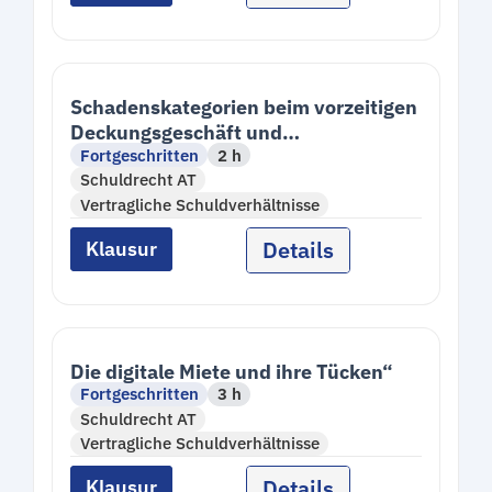
Schadenskategorien beim vorzeitigen
Deckungsgeschäft und
Fortgeschritten
2 h
mangelbedingten
Schuldrecht AT
Nutzungsausfallschaden
Vertragliche Schuldverhältnisse
Details
Klausur
Die digitale Miete und ihre Tücken“
Fortgeschritten
3 h
Schuldrecht AT
Vertragliche Schuldverhältnisse
Details
Klausur