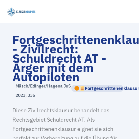
Zum
Inhalt
springen
Fortgeschrittenenkla
- Zivilrecht:
Schuldrecht AT -
Ärger mit dem
Autopiloten
Mäsch/Edinger/Hagena JuS
Fortgeschrittenenklausu
2023, 335
Diese Zivilrechtsklausur behandelt das
Rechtsgebiet Schuldrecht AT. Als
Fortgeschrittenenklausur eignet sie sich
perfekt zur Vorbereitung auf die Übung für