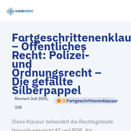
Zum
Inhalt
springen
Fortgeschrittenenkla
– Öffentliches
Recht: Polizei-
und
Ordnungsrecht –
Die gefällte
Silberpappel
Rennert JuS 2025,
Fortgeschrittenenklausur
338
Diese Klausur behandelt die Rechtsgebiete
Verwaltungsrecht AT und POR. Als