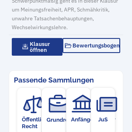
Schwerpunktmäßig geht es in dieser Klausur
um Meinungsfreiheit, APR, Schmähkritik,
unwahre Tatsachenbehauptungen,
Wechselwirkungslehre.
Klausur
Bewertungsbogen
öffnen
Passende Sammlungen
Öffentliches
Anfängerklausur
JuS
Grundrechte
Recht