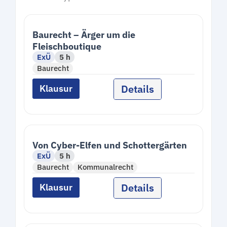
Baurecht – Ärger um die
Fleischboutique
ExÜ
5 h
Baurecht
Details
Klausur
Von Cyber-Elfen und Schottergärten
ExÜ
5 h
Baurecht
Kommunalrecht
Details
Klausur