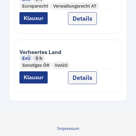
Europarecht
Verwaltungsrecht AT
Details
Klausur
Verheertes Land
ExÜ
5 h
Sonstiges ÖR
VwGO
Details
Klausur
Impressum