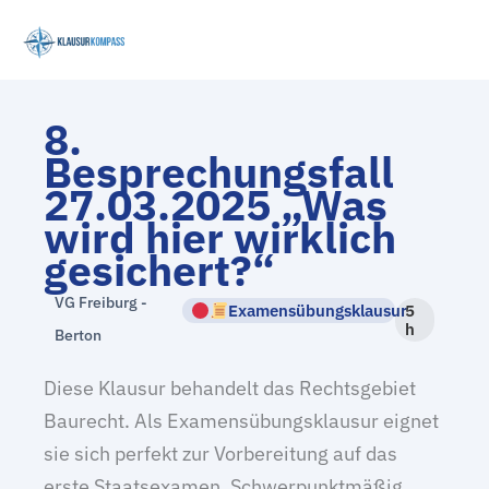
Zum
Inhalt
springen
8.
Besprechungsfall
27.03.2025 „Was
wird hier wirklich
gesichert?“
VG Freiburg -
Examensübungsklausur
5
h
Berton
Diese Klausur behandelt das Rechtsgebiet
Baurecht. Als Examensübungsklausur eignet
sie sich perfekt zur Vorbereitung auf das
erste Staatsexamen. Schwerpunktmäßig