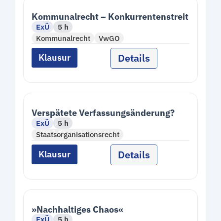
Kommunalrecht – Konkurrentenstreit
ExÜ
5 h
Kommunalrecht
VwGO
Details
Klausur
Verspätete Verfassungsänderung?
ExÜ
5 h
Staatsorganisationsrecht
Details
Klausur
»Nachhaltiges Chaos«
ExÜ
5 h