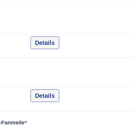
Details
Details
l-Fanmeile“