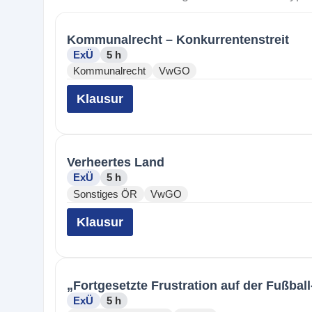
Kommunalrecht – Konkurrentenstreit
ExÜ
5 h
Kommunalrecht
VwGO
Klausur
Verheertes Land
ExÜ
5 h
Sonstiges ÖR
VwGO
Klausur
„Fortgesetzte Frustration auf der Fußbal
ExÜ
5 h