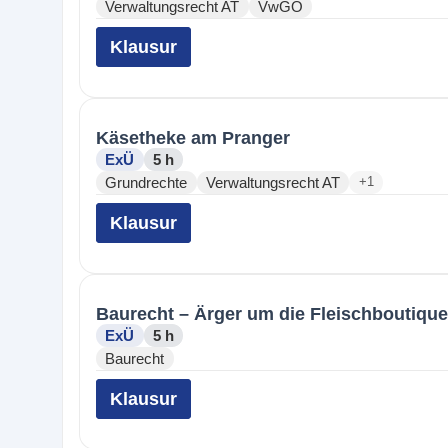
Verwaltungsrecht AT
VwGO
Klausur
Käsetheke am Pranger
ExÜ
5 h
Grundrechte
Verwaltungsrecht AT
+1
Klausur
Baurecht – Ärger um die Fleischboutique
ExÜ
5 h
Baurecht
Klausur